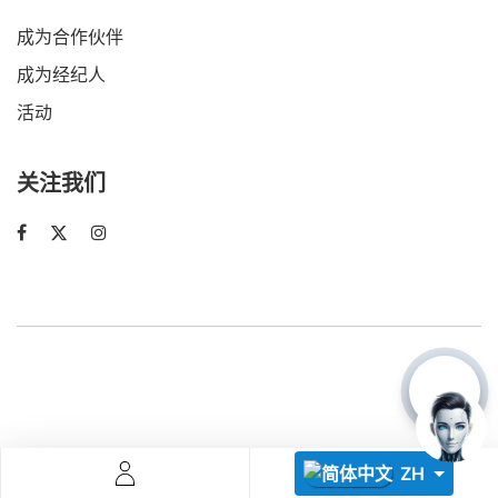
成为合作伙伴
成为经纪人
活动
关注我们
Descoperă RiA Ecosystem
Platformă integrată pentru managementul flotei de roboți
Monitorizare în timp real și analiză date
Conectează roboți, software și servicii într-o singură
soluție
Scalabil de la 1 robot la zeci de unități
Află mai mult
Discută cu RiA
ZH