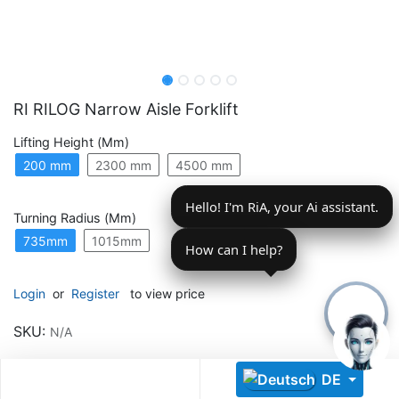
RI RILOG Narrow Aisle Forklift
Lifting Height (mm)
Descoperă RiA Ecosystem
200 mm
2300 mm
4500 mm
Platformă integrată pentru managementul flotei de roboți
Hello! I'm RiA, your Ai assistant.
Monitorizare în timp real și analiză date
Turning Radius (mm)
Conectează roboți, software și servicii într-o singură
735mm
1015mm
soluție
How can I help?
Scalabil de la 1 robot la zeci de unități
Login
or
Register
to view price
Află mai mult
Discută cu RiA
SKU:
N/A
DE
Share :