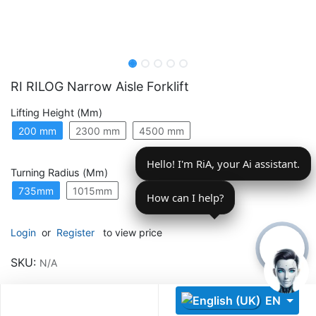
RI RILOG Narrow Aisle Forklift
Lifting Height (mm)
Descoperă RiA Ecosystem
200 mm
2300 mm
4500 mm
Platformă integrată pentru managementul flotei de roboți
Hello! I'm RiA, your Ai assistant.
Monitorizare în timp real și analiză date
Turning Radius (mm)
Conectează roboți, software și servicii într-o singură
735mm
1015mm
soluție
How can I help?
Scalabil de la 1 robot la zeci de unități
Login
or
Register
to view price
Află mai mult
Discută cu RiA
SKU:
N/A
EN
Share :