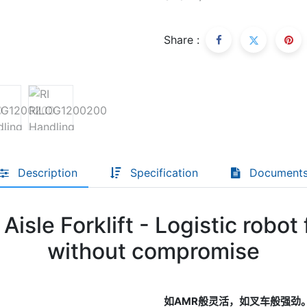
Share :
Descoperă RiA Ecosystem
Platformă integrată pentru managementul
flotei de roboți
Monitorizare în timp real și analiză date
Conectează roboți, software și servicii într-
o singură soluție
Scalabil de la 1 robot la zeci de unități
Description
Specification
Document
Află mai mult
Discută cu RiA
isle Forklift - Logistic robot 
without compromise
如AMR般灵活，如叉车般强劲