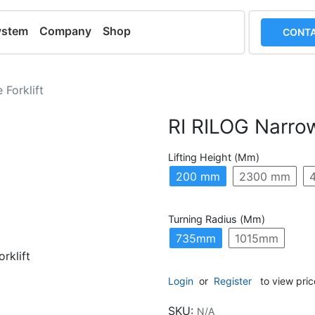
ystem
Company
Shop
CONTA
 Forklift
RI RILOG Narrow 
Lifting Height (mm)
200 mm
2300 mm
Turning Radius (mm)
735mm
1015mm
Login
or
Register
to view pric
SKU:
N/A