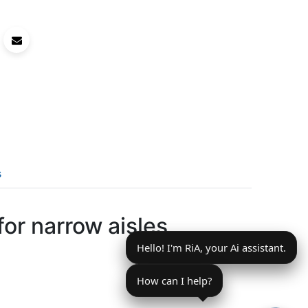
s
for narrow aisles,
Hello! I'm RiA, your Ai assistant.
How can I help?
。