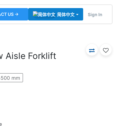
CT US →
Sign In
简体中文
Aisle Forklift
4500 mm
e