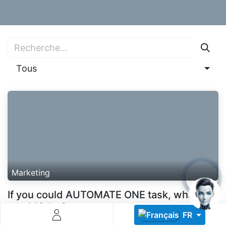
Tous
Descoperă RiA Ecosystem
Platformă integrată pentru managementul flotei de roboți
Monitorizare în timp real și analiză date
Conectează roboți, software și servicii într-o singură
soluție
Scalabil de la 1 robot la zeci de unități
Marketing
Află mai mult
Discută cu RiA
If you could AUTOMATE ONE task, what
would it be?
FR
If you could AUTOMATE ONE task, what would it be? Let’s be