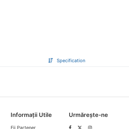
Descoperă RiA Ecosystem
Platformă integrată pentru managementul
flotei de roboți
Monitorizare în timp real și analiză date
Conectează roboți, software și servicii într-
o singură soluție
Specification
Scalabil de la 1 robot la zeci de unități
Află mai mult
Discută cu RiA
Informații Utile
Urmărește-ne
Fii Partener