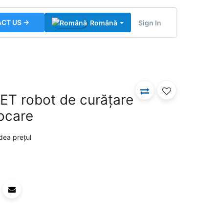
CT US →
Sign In
Română
T robot de curățare
docare
dea prețul