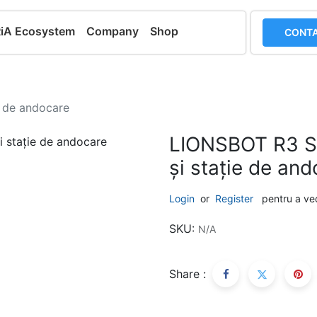
RiA Ecosystem
Company
Shop
CONTA
e de andocare
LIONSBOT R3 SE
și stație de an
Login
or
Register
pentru a ve
SKU:
N/A
Share :