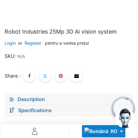
Robot Industries 25Mp 3D Ai vision system
Login
or
Register
pentru a vedea prețul
Descoperă RiA Ecosystem
SKU:
N/A
Platformă integrată pentru managementul flotei de roboți
Monitorizare în timp real și analiză date
Share :
Conectează roboți, software și servicii într-o singură
soluție
Scalabil de la 1 robot la zeci de unități
Description
Află mai mult
Discută cu RiA
Specifications
RO