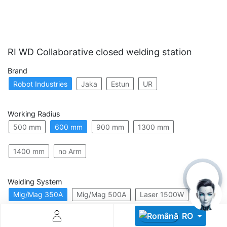
RI WD Collaborative closed welding station
Brand
Robot Industries
Jaka
Estun
UR
Descoperă RiA Ecosystem
Platformă integrată pentru managementul flotei de roboți
Working Radius
Monitorizare în timp real și analiză date
500 mm
600 mm
900 mm
1300 mm
Conectează roboți, software și servicii într-o singură
soluție
Scalabil de la 1 robot la zeci de unități
1400 mm
no Arm
Află mai mult
Discută cu RiA
Welding System
Mig/Mag 350A
Mig/Mag 500A
Laser 1500W
RO
Laser 2000W
Laser 3000W