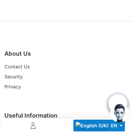
About Us
Descoperă RiA Ecosystem
Platformă integrată pentru managementul flotei de roboți
Contact Us
Monitorizare în timp real și analiză date
Conectează roboți, software și servicii într-o singură
Security
soluție
Privacy
Scalabil de la 1 robot la zeci de unități
Află mai mult
Discută cu RiA
Useful Information
EN
Be a Partner