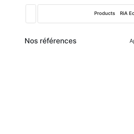
Products
RiA E
Nos références
A