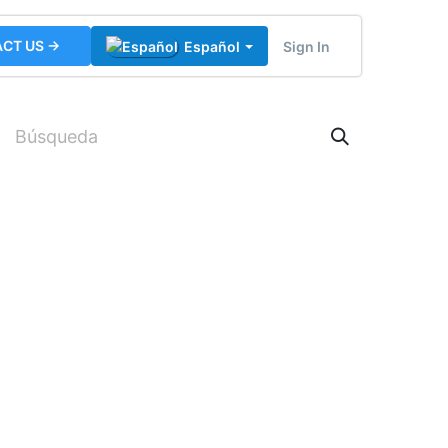
CT US →
Sign In
Español