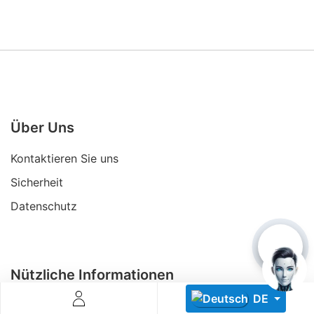
Über Uns
Descoperă RiA Ecosystem
Platformă integrată pentru managementul flotei de roboți
Kontaktieren Sie uns
Monitorizare în timp real și analiză date
Conectează roboți, software și servicii într-o singură
Sicherheit
soluție
Datenschutz
Scalabil de la 1 robot la zeci de unități
Află mai mult
Discută cu RiA
Nützliche Informationen
DE
Partner werden