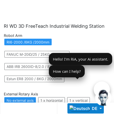
RI WD 3D FreeTeach Industrial Welding Station
Robot Arm
RI6-2000 /6KG /2000mm
Descoperă RiA Ecosystem
Platformă integrată pentru managementul flotei de roboți
FANUC M-20iD/25 / 25KG / 1831mm
Hello! I'm RiA, your Ai assistant.
Monitorizare în timp real și analiză date
Conectează roboți, software și servicii într-o singură
ABB IRB 2600ID-8/2.0 / 8KG / 2600mm
soluție
How can I help?
Scalabil de la 1 robot la zeci de unități
Estun ER8 2000 / 8KG / 2000mm
Află mai mult
Discută cu RiA
External Rotary Axis
No external axis
1 x horizontal
1 x vertical
DE
1 x 2 axis
2 x horizontal
2 x vertical
2 x 2 axis