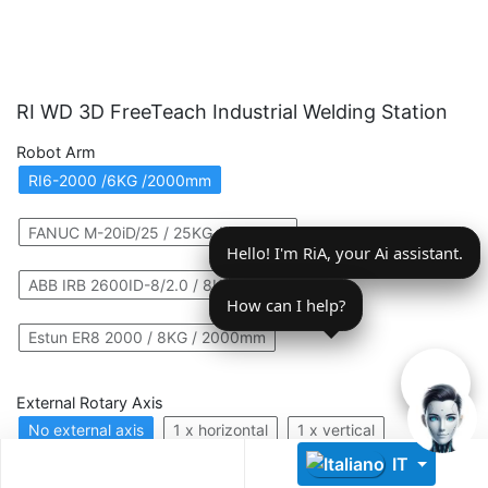
RI WD 3D FreeTeach Industrial Welding Station
Robot Arm
RI6-2000 /6KG /2000mm
Descoperă RiA Ecosystem
Platformă integrată pentru managementul flotei de roboți
FANUC M-20iD/25 / 25KG / 1831mm
Hello! I'm RiA, your Ai assistant.
Monitorizare în timp real și analiză date
Conectează roboți, software și servicii într-o singură
ABB IRB 2600ID-8/2.0 / 8KG / 2600mm
soluție
How can I help?
Scalabil de la 1 robot la zeci de unități
Estun ER8 2000 / 8KG / 2000mm
Află mai mult
Discută cu RiA
External Rotary Axis
No external axis
1 x horizontal
1 x vertical
IT
1 x 2 axis
2 x horizontal
2 x vertical
2 x 2 axis